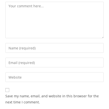
Comment
Enter
your
name
Enter
or
your
username
email
Enter
to
address
your
comment
to
website
comment
URL
Save my name, email, and website in this browser for the
(optional)
next time I comment.