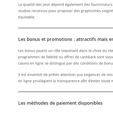
La qualité des jeux dépend également des fournisseurs d
studios reconnus pour proposer des graphismes soignés
équitable.
Les bonus et promotions : attractifs mais 
Les bonus jouent un rôle important dans le choix du mei
programmes de fidélité ou offres de cashback sont souv
casino en ligne se distingue par des conditions de bonus
Il est essentiel de prêter attention aux exigences de mise
en ligne privilégient la transparence afin d’éviter toute
Les méthodes de paiement disponibles