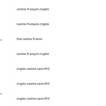
casino français crypto
casino français crypto
live casino france
casino français crypto
crypto casino sans KYC
crypto casino sans KYC
crypto casino sans KYC