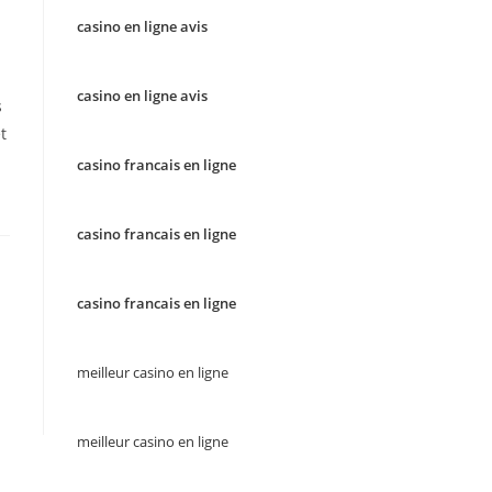
casino en ligne avis
casino en ligne avis
s
t
casino francais en ligne
casino francais en ligne
casino francais en ligne
meilleur casino en ligne
meilleur casino en ligne