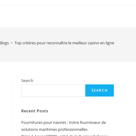
Blogs
>
Top critères pour reconnaître le meilleur casino en ligne
Search
SEARCH
Recent Posts
Fournitures pour navires : Votre fournisseur de
solutions maritimes professionnelles