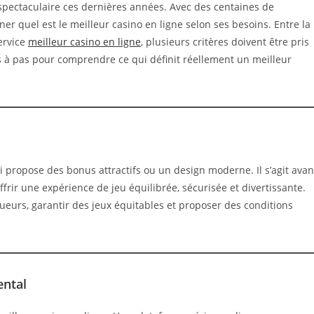
 spectaculaire ces dernières années. Avec des centaines de
iner quel est le meilleur casino en ligne selon ses besoins. Entre la
service
meilleur casino en ligne
, plusieurs critères doivent être pris
as à pas pour comprendre ce qui définit réellement un meilleur
i propose des bonus attractifs ou un design moderne. Il s’agit avan
ffrir une expérience de jeu équilibrée, sécurisée et divertissante.
ueurs, garantir des jeux équitables et proposer des conditions
ental