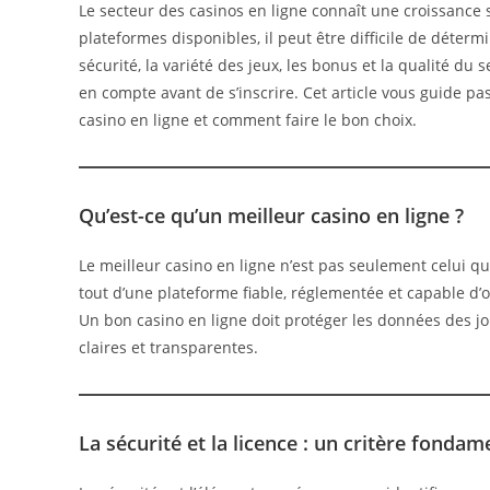
Le secteur des casinos en ligne connaît une croissance
plateformes disponibles, il peut être difficile de déterm
sécurité, la variété des jeux, les bonus et la qualité du 
en compte avant de s’inscrire. Cet article vous guide p
casino en ligne et comment faire le bon choix.
Qu’est-ce qu’un meilleur casino en ligne ?
Le meilleur casino en ligne n’est pas seulement celui qu
tout d’une plateforme fiable, réglementée et capable d’o
Un bon casino en ligne doit protéger les données des jo
claires et transparentes.
La sécurité et la licence : un critère fondam