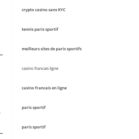
crypto casino sans KYC
tennis paris sportif
meilleurs sites de paris sportifs
casino francais ligne
casino francais en ligne
paris sportif
n
paris sportif