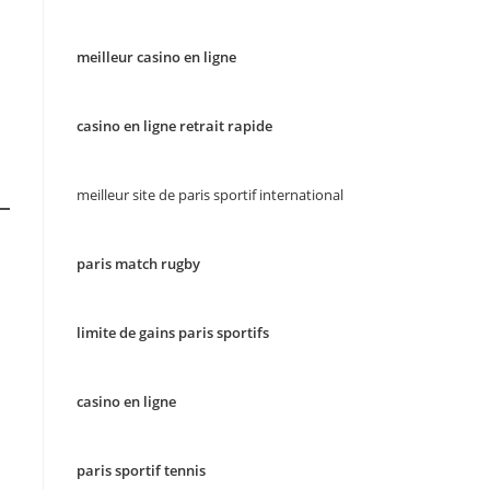
meilleur casino en ligne
casino en ligne retrait rapide
meilleur site de paris sportif international
paris match rugby
limite de gains paris sportifs
casino en ligne
paris sportif tennis