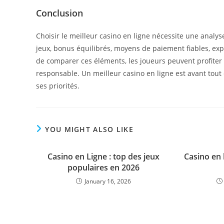
Conclusion
Choisir le meilleur casino en ligne nécessite une analyse 
jeux, bonus équilibrés, moyens de paiement fiables, expé
de comparer ces éléments, les joueurs peuvent profiter d
responsable. Un meilleur casino en ligne est avant tout 
ses priorités.
YOU MIGHT ALSO LIKE
Casino en Ligne : top des jeux
Casino en 
populaires en 2026
January 16, 2026