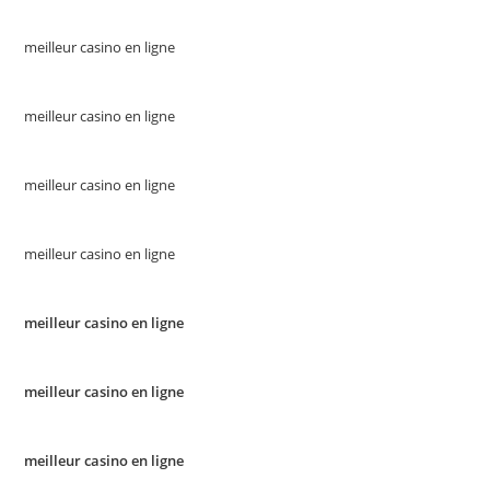
meilleur casino en ligne
meilleur casino en ligne
meilleur casino en ligne
meilleur casino en ligne
meilleur casino en ligne
meilleur casino en ligne
meilleur casino en ligne