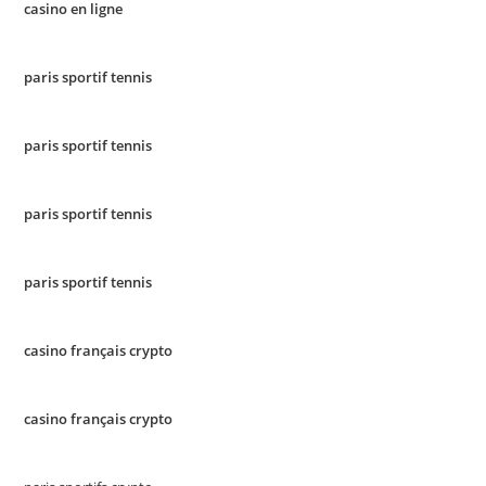
casino en ligne
paris sportif tennis
paris sportif tennis
paris sportif tennis
paris sportif tennis
casino français crypto
casino français crypto