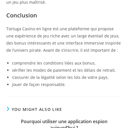
un jeu plus maîtrisé.
Conclusion
Tortuga Casino en ligne est une plateforme qui propose
une expérience de jeu riche avec un large éventail de jeux,
des bonus intéressants et une interface immersive inspirée
de l’univers pirate. Avant de s’inscrire, il est important de :
comprendre les conditions liées aux bonus,
vérifier les modes de paiement et les délais de retrait,
s’assurer de la légalité selon les lois de votre pays,
jouer de façon responsable.
YOU MIGHT ALSO LIKE
Pourquoi utiliser une application espion
aujourd’hui ?