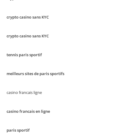
crypto casino sans KYC
crypto casino sans KYC
tennis paris sportif
meilleurs sites de paris sportifs
casino francais ligne
casino francais en ligne
paris sportif