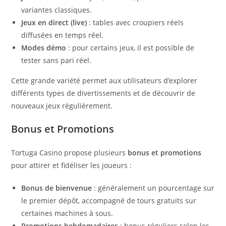
variantes classiques.
Jeux en direct (live)
: tables avec croupiers réels
diffusées en temps réel.
Modes démo
: pour certains jeux, il est possible de
tester sans pari réel.
Cette grande variété permet aux utilisateurs d’explorer
différents types de divertissements et de découvrir de
nouveaux jeux régulièrement.
Bonus et Promotions
Tortuga Casino propose plusieurs
bonus et promotions
pour attirer et fidéliser les joueurs :
Bonus de bienvenue
: généralement un pourcentage sur
le premier dépôt, accompagné de tours gratuits sur
certaines machines à sous.
Promotions hebdomadaires
: bonus réguliers selon les