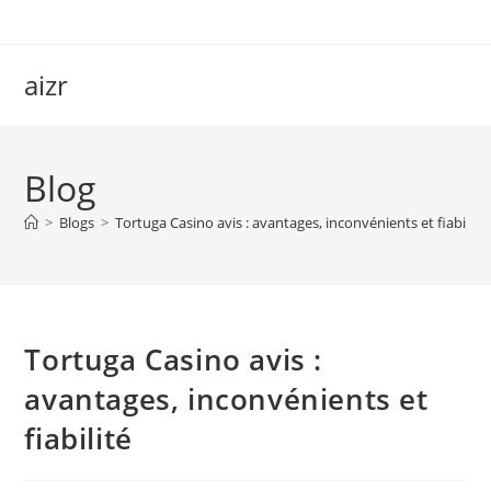
Skip
to
content
aizr
Blog
>
Blogs
>
Tortuga Casino avis : avantages, inconvénients et fiabilité
Tortuga Casino avis :
avantages, inconvénients et
fiabilité