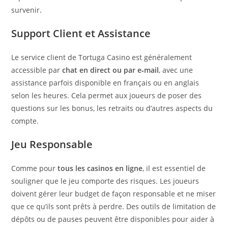
survenir.
Support Client et Assistance
Le service client de Tortuga Casino est généralement
accessible par
chat en direct ou par e‑mail
, avec une
assistance parfois disponible en français ou en anglais
selon les heures. Cela permet aux joueurs de poser des
questions sur les bonus, les retraits ou d’autres aspects du
compte.
Jeu Responsable
Comme pour
tous les casinos en ligne
, il est essentiel de
souligner que le jeu comporte des risques. Les joueurs
doivent gérer leur budget de façon responsable et ne miser
que ce qu’ils sont prêts à perdre. Des outils de limitation de
dépôts ou de pauses peuvent être disponibles pour aider à