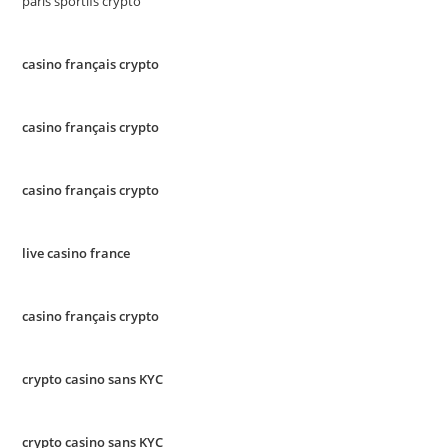
paris sportifs crypto
casino français crypto
casino français crypto
casino français crypto
live casino france
casino français crypto
crypto casino sans KYC
crypto casino sans KYC