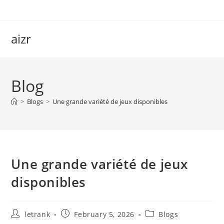
Skip
to
content
aizr
Blog
>
Blogs
>
Une grande variété de jeux disponibles
Une grande variété de jeux
disponibles
Post
Post
Post
letrank
February 5, 2026
Blogs
author:
published:
category: