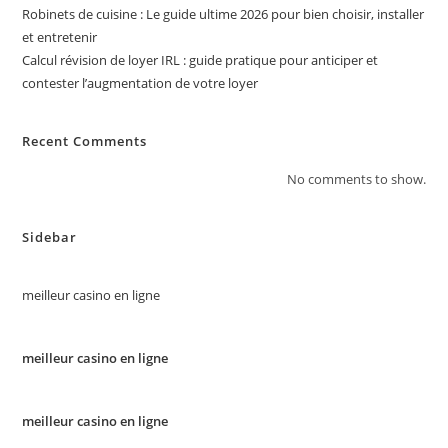
Robinets de cuisine : Le guide ultime 2026 pour bien choisir, installer
et entretenir
Calcul révision de loyer IRL : guide pratique pour anticiper et
contester l’augmentation de votre loyer
Recent Comments
No comments to show.
Sidebar
meilleur casino en ligne
meilleur casino en ligne
meilleur casino en ligne