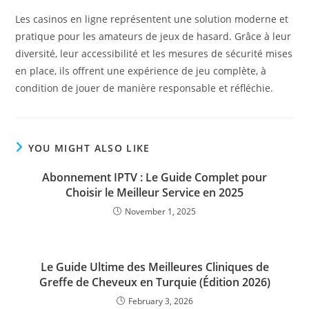
Les casinos en ligne représentent une solution moderne et
pratique pour les amateurs de jeux de hasard. Grâce à leur
diversité, leur accessibilité et les mesures de sécurité mises
en place, ils offrent une expérience de jeu complète, à
condition de jouer de manière responsable et réfléchie.
YOU MIGHT ALSO LIKE
Abonnement IPTV : Le Guide Complet pour
Choisir le Meilleur Service en 2025
November 1, 2025
Le Guide Ultime des Meilleures Cliniques de
Greffe de Cheveux en Turquie (Édition 2026)
February 3, 2026