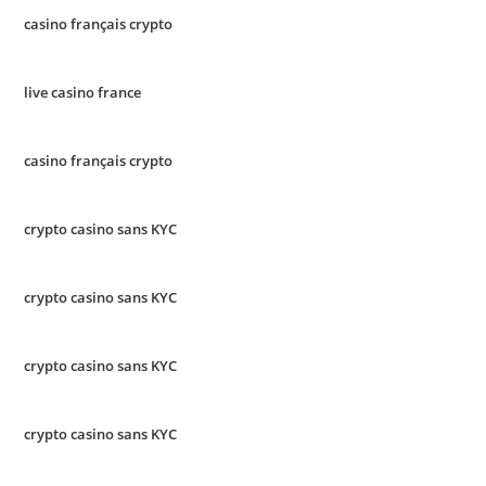
casino français crypto
live casino france
casino français crypto
crypto casino sans KYC
crypto casino sans KYC
crypto casino sans KYC
crypto casino sans KYC