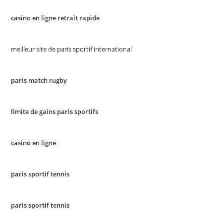
casino en ligne retrait rapide
meilleur site de paris sportif international
paris match rugby
limite de gains paris sportifs
casino en ligne
paris sportif tennis
paris sportif tennis