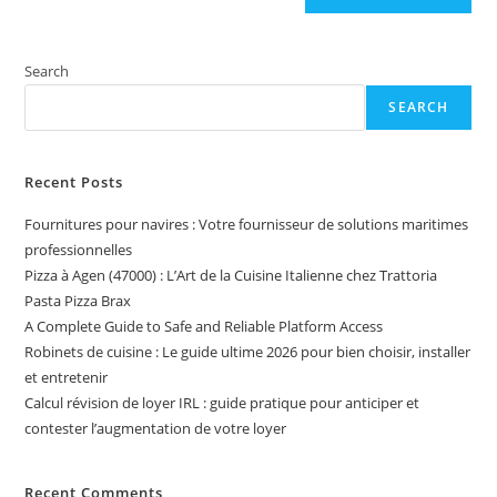
Search
SEARCH
Recent Posts
Fournitures pour navires : Votre fournisseur de solutions maritimes
professionnelles
Pizza à Agen (47000) : L’Art de la Cuisine Italienne chez Trattoria
Pasta Pizza Brax
A Complete Guide to Safe and Reliable Platform Access
Robinets de cuisine : Le guide ultime 2026 pour bien choisir, installer
et entretenir
Calcul révision de loyer IRL : guide pratique pour anticiper et
contester l’augmentation de votre loyer
Recent Comments