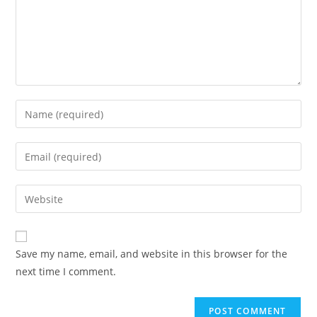
Enter
your
name
Enter
or
your
username
email
Enter
to
address
your
comment
to
website
comment
URL
Save my name, email, and website in this browser for the
(optional)
next time I comment.