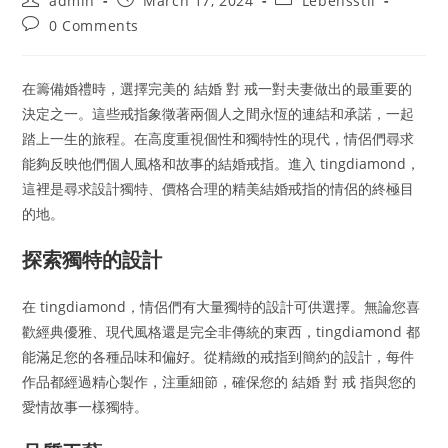
admin
March 17, 2024
Lebensstil
author:
published:
category:
Post
0 Comments
comments:
在籌備婚禮時，選擇完美的 結婚 對 戒一對夫妻做出的最重要的
決定之一。這些戒指象徵著兩個人之間永恆的連結和承諾，一起
踏上一生的旅程。在高度重視個性和獨特性的現代，情侶們尋求
能夠反映他們個人風格和故事的結婚戒指。進入 tingdiamond，
這裡是尋求設計獨特、價格合理的精美結婚戒指的情侶的終極目
的地。
探索獨特的設計
在 tingdiamond，情侶們有大量獨特的設計可供選擇。無論您喜
歡經典優雅、現代風格還是完全非傳統的東西，tingdiamond 都
能滿足您的各種品味和偏好。從精緻的戒指到簡約的設計，每件
作品都經過精心製作，注重細節，確保您的 結婚 對 戒 指與您的
愛情故事一樣獨特。