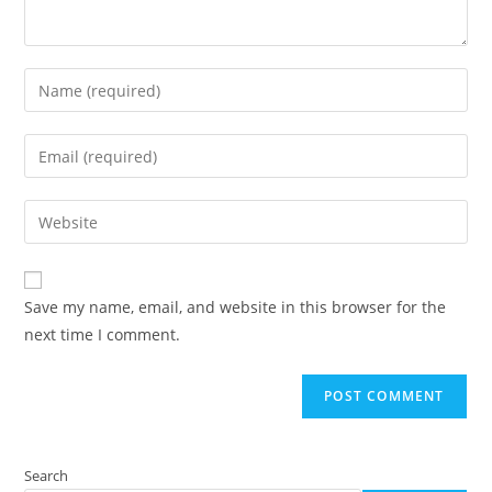
Enter
your
name
Enter
or
your
username
email
Enter
to
address
your
comment
to
website
comment
URL
Save my name, email, and website in this browser for the
(optional)
next time I comment.
Search