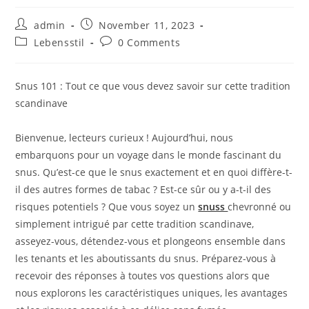
Post
Post
admin
November 11, 2023
author:
published:
Post
Post
Lebensstil
0 Comments
category:
comments:
Snus 101 : Tout ce que vous devez savoir sur cette tradition
scandinave
Bienvenue, lecteurs curieux ! Aujourd’hui, nous
embarquons pour un voyage dans le monde fascinant du
snus. Qu’est-ce que le snus exactement et en quoi diffère-t-
il des autres formes de tabac ? Est-ce sûr ou y a-t-il des
risques potentiels ? Que vous soyez un
snuss
chevronné ou
simplement intrigué par cette tradition scandinave,
asseyez-vous, détendez-vous et plongeons ensemble dans
les tenants et les aboutissants du snus. Préparez-vous à
recevoir des réponses à toutes vos questions alors que
nous explorons les caractéristiques uniques, les avantages