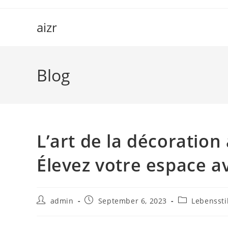
Skip
to
aizr
content
Blog
L’art de la décoration 
Élevez votre espace av
Post
Post
Post
admin
September 6, 2023
Lebenssti
author:
published:
category: