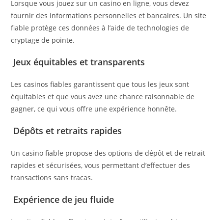
Lorsque vous jouez sur un casino en ligne, vous devez
fournir des informations personnelles et bancaires. Un site
fiable protège ces données à l’aide de technologies de
cryptage de pointe.
Jeux équitables et transparents
Les casinos fiables garantissent que tous les jeux sont
équitables et que vous avez une chance raisonnable de
gagner, ce qui vous offre une expérience honnête.
Dépôts et retraits rapides
Un casino fiable propose des options de dépôt et de retrait
rapides et sécurisées, vous permettant d’effectuer des
transactions sans tracas.
Expérience de jeu fluide