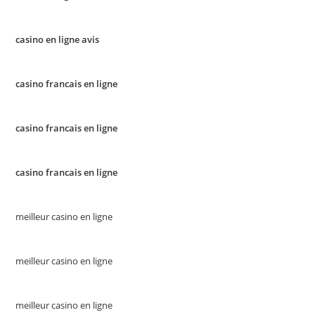
casino en ligne avis
casino francais en ligne
casino francais en ligne
casino francais en ligne
meilleur casino en ligne
meilleur casino en ligne
meilleur casino en ligne