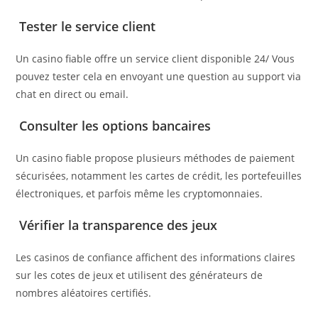
Tester le service client
Un casino fiable offre un service client disponible 24/ Vous
pouvez tester cela en envoyant une question au support via
chat en direct ou email.
Consulter les options bancaires
Un casino fiable propose plusieurs méthodes de paiement
sécurisées, notamment les cartes de crédit, les portefeuilles
électroniques, et parfois même les cryptomonnaies.
Vérifier la transparence des jeux
Les casinos de confiance affichent des informations claires
sur les cotes de jeux et utilisent des générateurs de
nombres aléatoires certifiés.