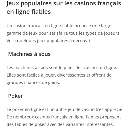
Jeux populaires sur les casinos français
en ligne fiables
Un casino français en ligne fiable propose une large
gamme de jeux pour satisfaire tous les types de joueurs.
Voici quelques jeux populaires à découvrir :
Machines à sous
Les machines à sous sont le pilier des casinos en ligne.
Elles sont faciles à jouer, divertissantes et offrent de
grandes chances de gains.
Poker
Le poker en ligne est un autre jeu de casino très apprécié.
De nombreux casinos français en ligne fiables proposent
des tables de poker avec des variantes intéressantes.