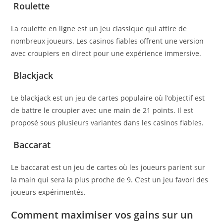
Roulette
La roulette en ligne est un jeu classique qui attire de
nombreux joueurs. Les casinos fiables offrent une version
avec croupiers en direct pour une expérience immersive.
Blackjack
Le blackjack est un jeu de cartes populaire où l’objectif est
de battre le croupier avec une main de 21 points. Il est
proposé sous plusieurs variantes dans les casinos fiables.
Baccarat
Le baccarat est un jeu de cartes où les joueurs parient sur
la main qui sera la plus proche de 9. C’est un jeu favori des
joueurs expérimentés.
Comment maximiser vos gains sur un