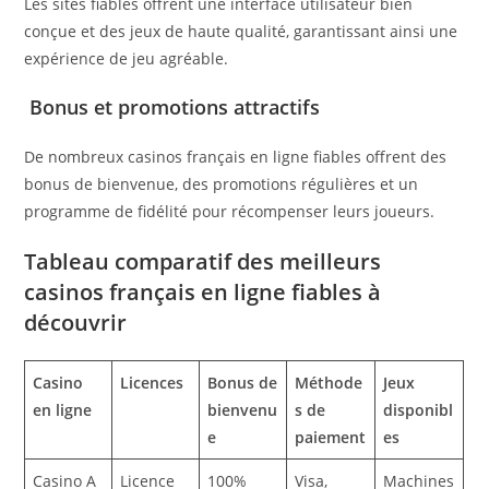
Les sites fiables offrent une interface utilisateur bien
conçue et des jeux de haute qualité, garantissant ainsi une
expérience de jeu agréable.
Bonus et promotions attractifs
De nombreux casinos français en ligne fiables offrent des
bonus de bienvenue, des promotions régulières et un
programme de fidélité pour récompenser leurs joueurs.
Tableau comparatif des meilleurs
casinos français en ligne fiables à
découvrir
Casino
Licences
Bonus de
Méthode
Jeux
en ligne
bienvenu
s de
disponibl
e
paiement
es
Casino A
Licence
100%
Visa,
Machines