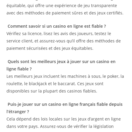
équitable, qui offre une expérience de jeu transparente
avec des méthodes de paiement sûres et des jeux certifiés.
Comment savoir si un casino en ligne est fiable ?
Vérifiez sa licence, lisez les avis des joueurs, testez le
service client, et assurez-vous qu’il offre des méthodes de
paiement sécurisées et des jeux équitables.
Quels sont les meilleurs jeux à jouer sur un casino en
ligne fiable ?
Les meilleurs jeux incluent les machines à sous, le poker, la
roulette, le blackjack et le baccarat. Ces jeux sont
disponibles sur la plupart des casinos fiables.
Puis-je jouer sur un casino en ligne français fiable depuis
l’étranger ?
Cela dépend des lois locales sur les jeux d’argent en ligne
dans votre pays. Assurez-vous de vérifier la législation