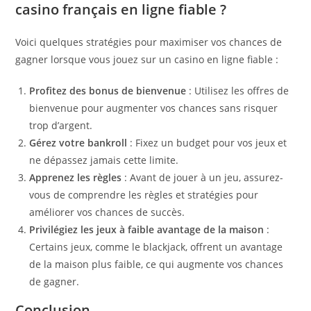
casino français en ligne fiable ?
Voici quelques stratégies pour maximiser vos chances de
gagner lorsque vous jouez sur un casino en ligne fiable :
Profitez des bonus de bienvenue
: Utilisez les offres de
bienvenue pour augmenter vos chances sans risquer
trop d’argent.
Gérez votre bankroll
: Fixez un budget pour vos jeux et
ne dépassez jamais cette limite.
Apprenez les règles
: Avant de jouer à un jeu, assurez-
vous de comprendre les règles et stratégies pour
améliorer vos chances de succès.
Privilégiez les jeux à faible avantage de la maison
:
Certains jeux, comme le blackjack, offrent un avantage
de la maison plus faible, ce qui augmente vos chances
de gagner.
Conclusion