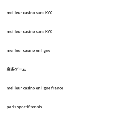
meilleur casino sans KYC
meilleur casino sans KYC
meilleur casino en ligne
麻雀ゲーム
meilleur casino en ligne france
paris sportif tennis