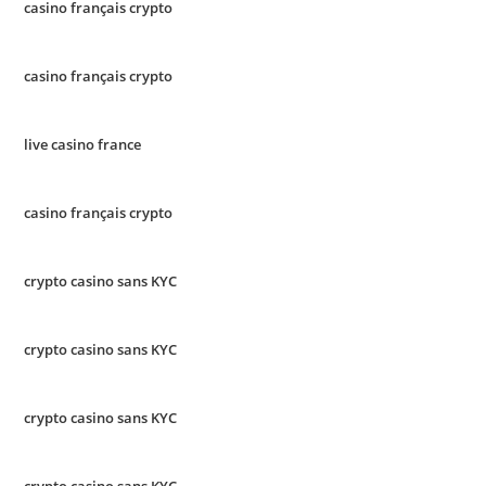
casino français crypto
casino français crypto
live casino france
casino français crypto
crypto casino sans KYC
crypto casino sans KYC
crypto casino sans KYC
crypto casino sans KYC