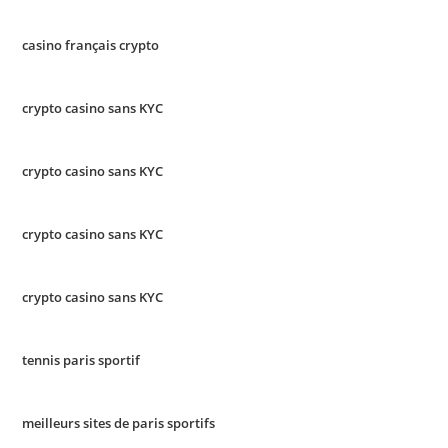
casino français crypto
crypto casino sans KYC
crypto casino sans KYC
crypto casino sans KYC
crypto casino sans KYC
tennis paris sportif
meilleurs sites de paris sportifs