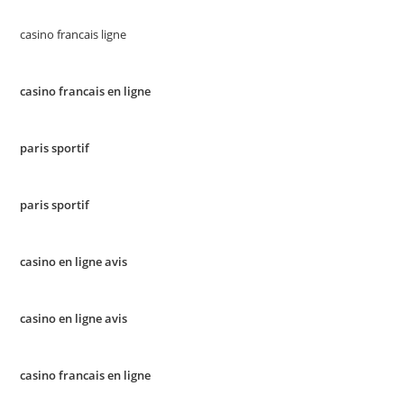
casino francais ligne
casino francais en ligne
paris sportif
paris sportif
casino en ligne avis
casino en ligne avis
casino francais en ligne