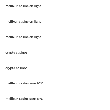
meilleur casino en ligne
meilleur casino en ligne
meilleur casino en ligne
crypto casinos
crypto casinos
meilleur casino sans KYC
meilleur casino sans KYC