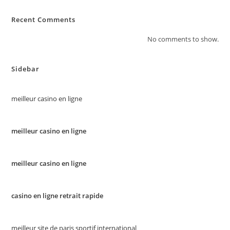
Recent Comments
No comments to show.
Sidebar
meilleur casino en ligne
meilleur casino en ligne
meilleur casino en ligne
casino en ligne retrait rapide
meilleur site de paris sportif international