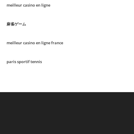
meilleur casino en ligne
麻雀ゲーム
meilleur casino en ligne france
paris sportif tennis