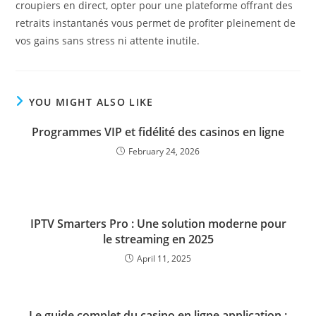
croupiers en direct, opter pour une plateforme offrant des
retraits instantanés vous permet de profiter pleinement de
vos gains sans stress ni attente inutile.
YOU MIGHT ALSO LIKE
Programmes VIP et fidélité des casinos en ligne
February 24, 2026
IPTV Smarters Pro : Une solution moderne pour
le streaming en 2025
April 11, 2025
Le guide complet du casino en ligne application :