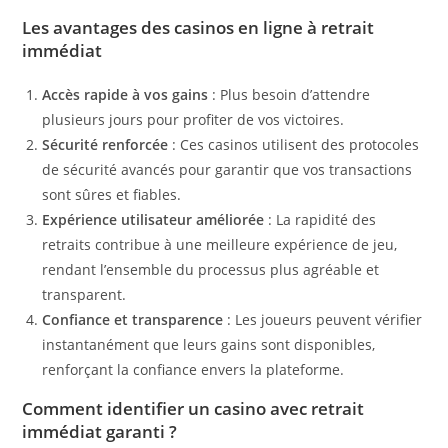
Les avantages des casinos en ligne à retrait
immédiat
Accès rapide à vos gains
: Plus besoin d’attendre
plusieurs jours pour profiter de vos victoires.
Sécurité renforcée
: Ces casinos utilisent des protocoles
de sécurité avancés pour garantir que vos transactions
sont sûres et fiables.
Expérience utilisateur améliorée
: La rapidité des
retraits contribue à une meilleure expérience de jeu,
rendant l’ensemble du processus plus agréable et
transparent.
Confiance et transparence
: Les joueurs peuvent vérifier
instantanément que leurs gains sont disponibles,
renforçant la confiance envers la plateforme.
Comment identifier un casino avec retrait
immédiat garanti ?