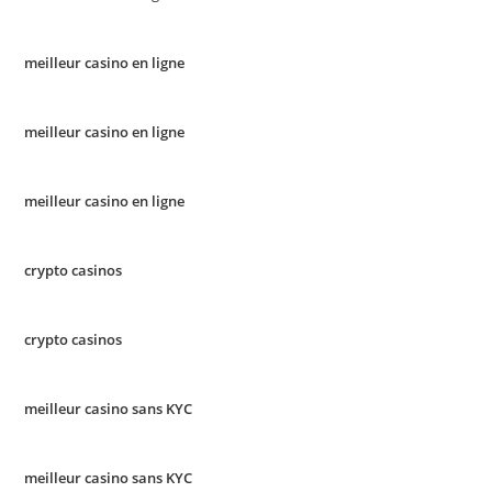
meilleur casino en ligne
meilleur casino en ligne
meilleur casino en ligne
crypto casinos
crypto casinos
meilleur casino sans KYC
meilleur casino sans KYC