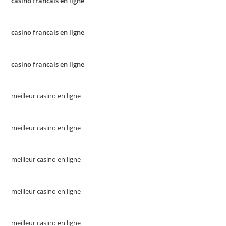
casino francais en ligne
casino francais en ligne
casino francais en ligne
meilleur casino en ligne
meilleur casino en ligne
meilleur casino en ligne
meilleur casino en ligne
meilleur casino en ligne